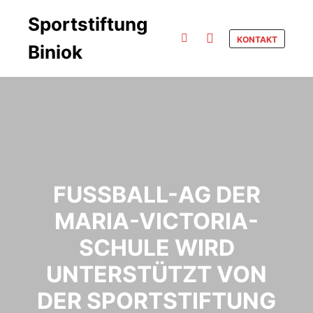
Sportstiftung
KONTAKT
Biniok
Hauptmenü
Suchen
FUSSBALL-AG DER M
ARIA-VICTORIA-S
CHULE WIRD U
NTERSTÜTZT VON D
ER SPORTSTIFTUNG